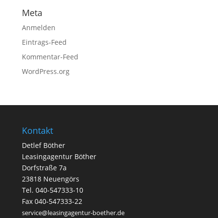
Meta
Anmelden
Eintrags-Feed
Kommentar-Feed
WordPress.org
Kontakt
Detlef Böther
Leasingagentur Böther
Dorfstraße 7a
23818 Neuengörs
Tel. 040-547333-10
Fax 040-547333-22
service@leasingagentur-boether.de